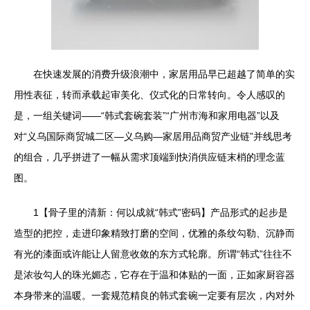
在快速发展的消费升级浪潮中，家居用品早已超越了简单的实
用性表征，转而承载起审美化、仪式化的日常转向。令人感叹的
是，一组关键词——“韩式套碗套装”“广州市海和家用电器”以及
对“义乌国际商贸城二区—义乌购—家居用品商贸产业链”并线思考
的组合，几乎拼进了一幅从需求顶端到快消供应链末梢的理念蓝
图。
1【骨子里的清新：何以成就“韩式”密码】产品形式的起步是
造型的把控，走进印象精致打磨的空间，优雅的条纹勾勒、沉静而
有光的漆面或许能让人留意收敛的东方式轮廓。所谓“韩式”往往不
是浓妆勾人的珠光媚态，它存在于温和体贴的一面，正如家厨容器
本身带来的温暖。一套规范精良的韩式套碗一定要有层次，内对外