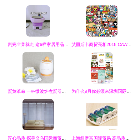
割完韭菜就走 这6样家居用品专坑国人，商家良心太坏了
艾丽斯卡商贸亮相2018 CAWAE 打造家居生活新范式
蛋黄革命 一杯微波炉煮蛋器如何终结懒人早餐史
为什么9月你必须来深圳国际自有品牌展 全品类家具软装潮流与国际顶级品牌一站式搭配指南
匠心品质 探寻义乌国际商贸城高档面料家用窗帘的背后故事
上海纽赉富国际贸易 高品质家居用品产品系列一览